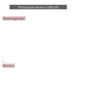
Terug naar nieuwe collectie
Openingsuren
Van maandag tot zondag
geopend van 10u -18u
Tijdens de zomermaanden
steeds geopend tot 18u30
I
Merken
Xandres
Xandres Gold
Hampton Bays
Caroline Biss